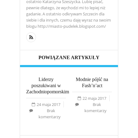
ostatnio Katarzyna Szeszycka. Lubię pisać,
pewnie dlatego, że wychodzi mi to lepiej niż
gadanie. A ostatnio odkrywam Szczecin dla
siebie i dla innych, czemu daję wyraz na swoim
blogu http://miasto-pudelek.blogspot.com/
POWIĄZANE ARTYKUŁY
Liderzy
Modnie pójść na
JachtFil
poszukiwani w
Fash’n’act
Szczecin
Zachodniopomorskim
mor
22 maja 2017
24 maja 2017
Brak
14 lu
Brak
komentarzy
komentarzy
kom