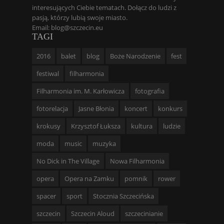
interesujących Ciebie tematach. Dołącz do ludzi z
pasją, którzy lubią swoje miasto.
Email: blog@szczecin.eu
TAGI
2016
balet
blog
Boże Narodzenie
fest
festiwal
filharmonia
Filharmonia im. M. Karłowicza
fotografia
fotorelacja
Jasne Błonia
koncert
konkurs
krokusy
Krzysztof Łuksza
kultura
ludzie
moda
music
muzyka
No Dick in The Village
Nowa Filharmonia
opera
Opera na Zamku
pomnik
rower
spacer
sport
Stocznia Szczecińska
szczecin
Szczecin Aloud
szczecinianie