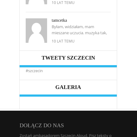
10 LAT TEMU
tamcetka
Byłam, widziałam, mam
mieszane uczucia. muzyka tak,
10 LAT TEMU
TWEETY SZCZECIN
#szczecin
GALERIA
DOŁĄCZ DO NAS
Zostań ambasadorem Szczecin Aloud. Pisz teksty o