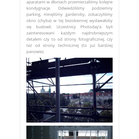
aparatami w dłoniach przemierzaliśmy kolejne
kondygnacje. Odwiedziliśmy podziemny
parking, minęliśmy garderoby, zobaczyliśmy
okno (chyba) w tej bezokiennej wydawałoby
się budowli. Uczestnicy Photoday’a byli
zainteresowani każdym najdrobniejszym
detalem czy to od strony fotograficznej, czy
też od strony technicznej (to już bardziej
panowie).