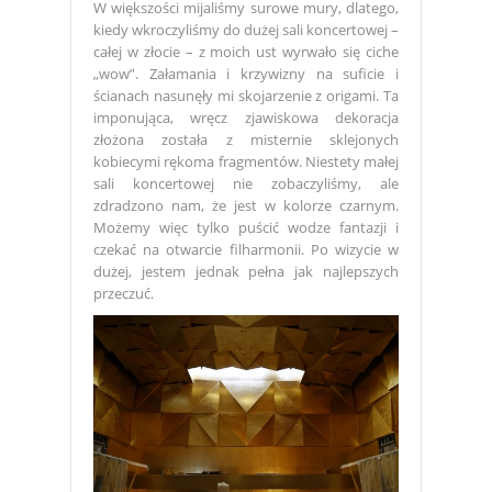
W większości mijaliśmy surowe mury, dlatego,
kiedy wkroczyliśmy do dużej sali koncertowej –
całej w złocie – z moich ust wyrwało się ciche
„wow”. Załamania i krzywizny na suficie i
ścianach nasunęły mi skojarzenie z origami. Ta
imponująca, wręcz zjawiskowa dekoracja
złożona została z misternie sklejonych
kobiecymi rękoma fragmentów. Niestety małej
sali koncertowej nie zobaczyliśmy, ale
zdradzono nam, że jest w kolorze czarnym.
Możemy więc tylko puścić wodze fantazji i
czekać na otwarcie filharmonii. Po wizycie w
dużej, jestem jednak pełna jak najlepszych
przeczuć.