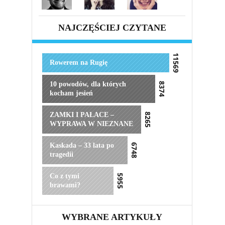
NAJCZĘŚCIEJ CZYTANE
11569
Rowerem na Rugię
10 powodów, dla których
8374
kocham jesień
ZAMKI I PAŁACE –
8265
WYPRAWA W NIEZNANE
Kaskada – 33 lata po
6748
tragedii
Co z tymi
5955
brawami?
WYBRANE ARTYKUŁY