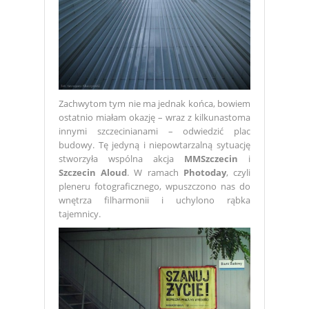
Zachwytom tym nie ma jednak końca, bowiem
ostatnio miałam okazję – wraz z kilkunastoma
innymi szczecinianami – odwiedzić plac
budowy. Tę jedyną i niepowtarzalną sytuację
stworzyła wspólna akcja
MMSzczecin
i
Szczecin Aloud
. W ramach
Photoday
, czyli
pleneru fotograficznego, wpuszczono nas do
wnętrza filharmonii i uchylono rąbka
tajemnicy.