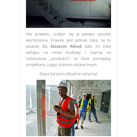
Nie powiem, czułam się w pewien sposób
wyróżniona. Prawda jest jednak taka, że to
pisanie dla
Szczecin Aloud
dało mi bilet
wstępu na teren budowy i szansę na
zobaczenie „produktu” w fazie pomiędzy
projektem, a jego stanem ostatecznym.
Ekipa Szczecin Aloud w natarciu!